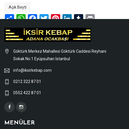
Açık Beyti
Göktürk Merkez Mahallesi Göktürk Caddesi Reyhani
Sokak No:1 Eyüpsultan İstanbul
info@iksirkebap.com
0212 322 87 01
0552 422 87 01
MENÜLER