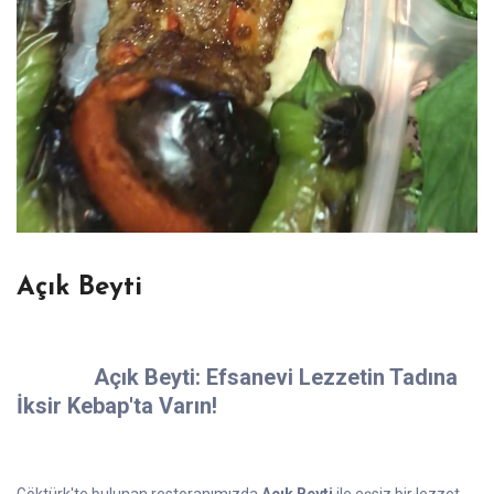
Açık Beyti
Açık Beyti: Efsanevi Lezzetin Tadına
İksir Kebap'ta Varın!
Göktürk'te bulunan restoranımızda
Açık Beyti
ile eşsiz bir lezzet